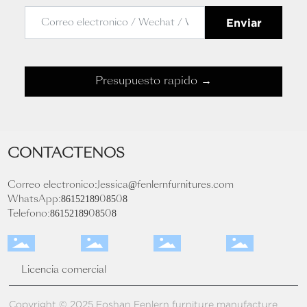
Enviar
Presupuesto rápido →
CONTÁCTENOS
Correo electrónico:
Jessica@fenlernfurnitures.com
WhatsApp:
8615218908508
Teléfono:
8615218908508
Licencia comercial
Copyright © 2025 Foshan Fenlern furniture manufacture